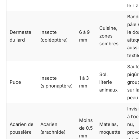
le riz
Band
pâle 
Cuisine,
Dermeste
Insecte
6 à 9
le do
zones
du lard
(coléoptère)
mm
attaq
sombres
aussi
texti
Saute
Sol,
piqû
Insecte
1 à 3
Puce
literie
grou
(siphonaptère)
mm
animaux
sur l
peau
Invis
à l’oe
Moins
Acarien de
Acarien
Matelas,
nu,
de 0,5
poussière
(arachnide)
moquette
prov
mm