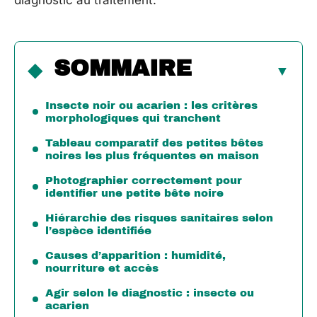
diagnostic au traitement.
SOMMAIRE
Insecte noir ou acarien : les critères
morphologiques qui tranchent
Tableau comparatif des petites bêtes
noires les plus fréquentes en maison
Photographier correctement pour
identifier une petite bête noire
Hiérarchie des risques sanitaires selon
l’espèce identifiée
Causes d’apparition : humidité,
nourriture et accès
Agir selon le diagnostic : insecte ou
acarien