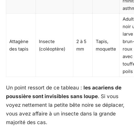
rhini
asth
Adul
noir 
larve
Attagène
Insecte
2 à 5
Tapis,
brun
des tapis
(coléoptère)
mm
moquette
roux
avec
touff
poils
Un point ressort de ce tableau :
les acariens de
poussière sont invisibles sans loupe
. Si vous
voyez nettement la petite bête noire se déplacer,
vous avez affaire à un insecte dans la grande
majorité des cas.