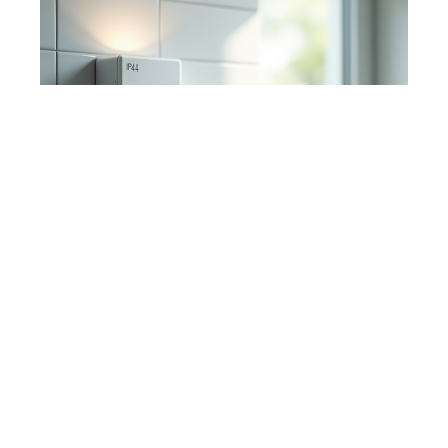
IP44 ou classe 2, bien
choisir selon vos besoins
électriques
29 juillet 2026