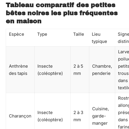
Tableau comparatif des petites
bêtes noires les plus fréquentes
en maison
Espèce
Type
Taille
Lieu
Sign
typique
distin
Larv
poilu
Anthrène
Insecte
2 à 5
Chambre,
petit
des tapis
(coléoptère)
mm
penderie
trous
dans 
texti
Rost
allon
Cuisine,
Insecte
2 à 3
prés
Charançon
garde-
(coléoptère)
mm
dans 
manger
farin