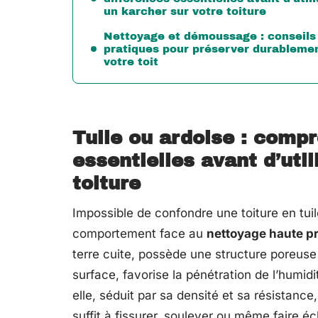
un karcher sur votre toiture
Nettoyage et démoussage : conseils
pratiques pour préserver durableme
votre toit
Tuile ou ardoise : compr
essentielles avant d’util
toiture
Impossible de confondre une toiture en tuile
comportement face au
nettoyage haute p
terre cuite, possède une structure poreuse 
surface, favorise la pénétration de l’humidi
elle, séduit par sa densité et sa résistanc
suffit à fissurer, soulever ou même faire éc