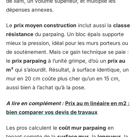
de liant, un volume supérieur, et multiplie les
dépenses annexes.
Le
prix moyen construction
inclut aussi la
classe
résistance
du parpaing. Un bloc épais supporte
mieux la pression, idéal pour les murs porteurs ou
de soutènement. Mais ce gain technique se paie :
le
prix parpaing
à l’unité grimpe, d’où un
prix au
m²
qui s’alourdit. Résultat, à surface identique, un
mur en 20 cm coûte plus cher qu’un en 15 cm,
aussi bien à l’achat qu’à la pose.
A lire en complément :
Prix au m linéaire en m2 :
bien comparer vos devis de travaux
Les pros calculent le
coût mur parpaing
en
tenant compte de la
surface mur
, la
longueur
, la