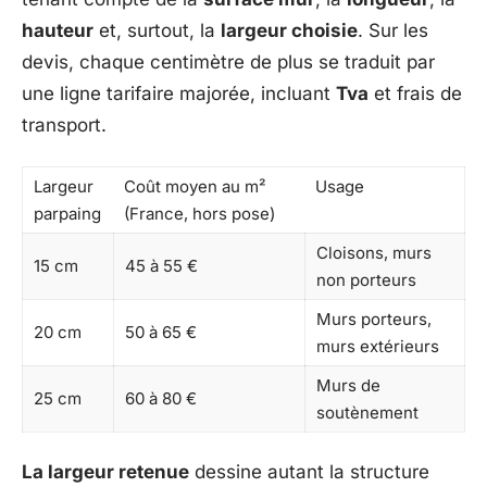
hauteur
et, surtout, la
largeur choisie
. Sur les
devis, chaque centimètre de plus se traduit par
une ligne tarifaire majorée, incluant
Tva
et frais de
transport.
Largeur
Coût moyen au m²
Usage
parpaing
(France, hors pose)
Cloisons, murs
15 cm
45 à 55 €
non porteurs
Murs porteurs,
20 cm
50 à 65 €
murs extérieurs
Murs de
25 cm
60 à 80 €
soutènement
La largeur retenue
dessine autant la structure