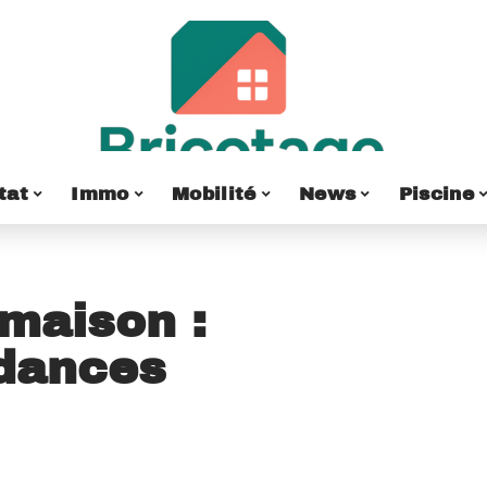
tat
Immo
Mobilité
News
Piscine
maison :
ndances