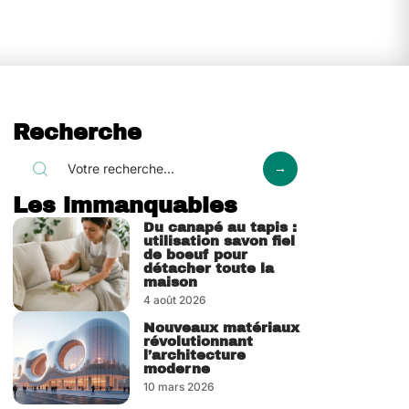
Recherche
Les immanquables
Du canapé au tapis :
utilisation savon fiel
de boeuf pour
détacher toute la
maison
4 août 2026
Nouveaux matériaux
révolutionnant
l’architecture
moderne
10 mars 2026