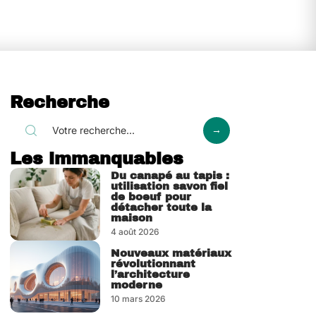
Recherche
Les immanquables
Du canapé au tapis :
utilisation savon fiel
de boeuf pour
détacher toute la
maison
4 août 2026
Nouveaux matériaux
révolutionnant
l’architecture
moderne
10 mars 2026