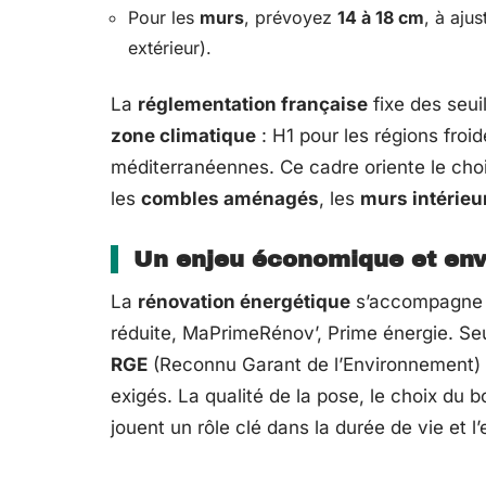
Pour les
murs
, prévoyez
14 à 18 cm
, à aju
extérieur).
La
réglementation française
fixe des seui
zone climatique
: H1 pour les régions froi
méditerranéennes. Ce cadre oriente le choix
les
combles aménagés
, les
murs intérieu
Un enjeu économique et en
La
rénovation énergétique
s’accompagne d’
réduite, MaPrimeRénov’, Prime énergie. Seu
RGE
(Reconnu Garant de l’Environnement) e
exigés. La qualité de la pose, le choix du 
jouent un rôle clé dans la durée de vie et l’e